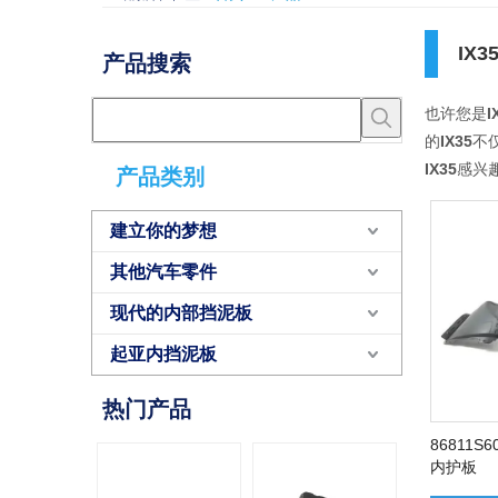
IX3
产品搜索
也许您是
I
的
IX35
不
IX35
感兴
产品类别
建立你的梦想
其他汽车零件
现代的内部挡泥板
起亚内挡泥板
热门产品
86811S
内护板