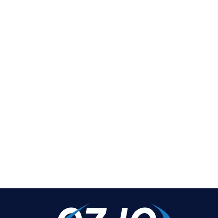
0起亚
868123F500起亚
6左内挡泥
OPIRUS 06右内挡泥
板