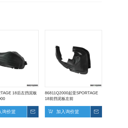
TAGE 18后左挡泥板
86811Q2000起亚SPORTAGE
000
18前挡泥板左前
入询价篮
询价
加入询价篮
询价