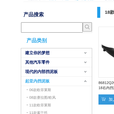
18
产品搜索
产品类别
建立你的梦想
其他汽车零件
现代的内部挡泥板
起亚内挡泥板
86812Q
18右内
06款欧菲莱斯
08款赛拉图/欧风
加
11款欧菲莱斯
11款索兰托