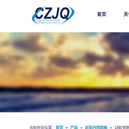
首页
关
当前所在位置:
首页
»
产品
»
起亚内挡泥板
»
18款智