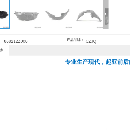
产品品牌：
868212Z000
CZJQ
述
专业生产现代，起亚前后