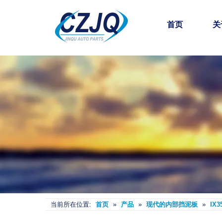
首页
关
当前所在位置:
首页
»
产品
»
现代的内部挡泥板
»
IX3