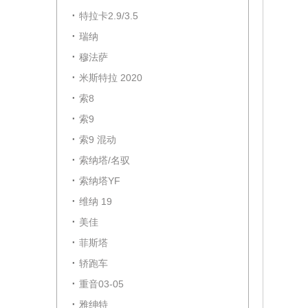
特拉卡2.9/3.5
瑞纳
穆法萨
米斯特拉 2020
索8
索9
索9 混动
索纳塔/名驭
索纳塔YF
维纳 19
美佳
菲斯塔
轿跑车
重音03-05
雅绅特