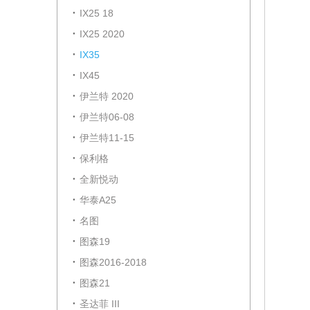
IX25 18
IX25 2020
IX35
IX45
伊兰特 2020
伊兰特06-08
伊兰特11-15
保利格
全新悦动
华泰A25
名图
图森19
图森2016-2018
图森21
圣达菲 III