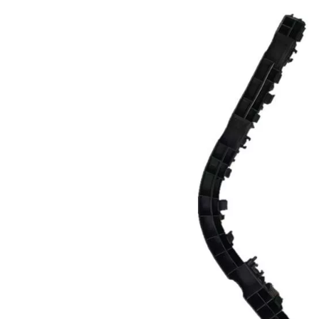
8123F500起亚
IRUS 06右内挡泥