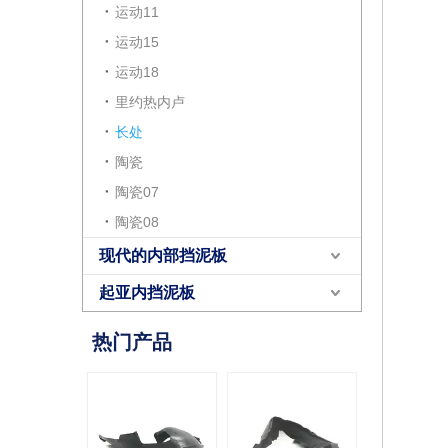
运动11
运动15
运动18
里约热内卢
长处
陶瓷
陶瓷07
陶瓷08
现代的内部挡泥板
起亚内挡泥板
热门产品