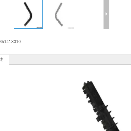
65141X010
述