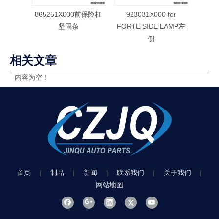
865251X000前保险杠
923031X000 for
92
坚固条
FORTE SIDE LAMP左
FOR
侧
相关文章
内容为空！
首页
|
制品
|
新闻
|
联系我们
|
关于我们
|
网站地图