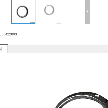
635422800
述