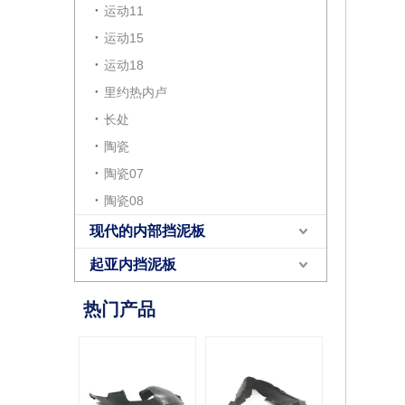
运动11
运动15
运动18
里约热内卢
长处
陶瓷
陶瓷07
陶瓷08
现代的内部挡泥板
起亚内挡泥板
热门产品