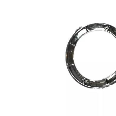
0起亚
868123F500起亚
6左内挡泥
OPIRUS 06右内挡泥
板