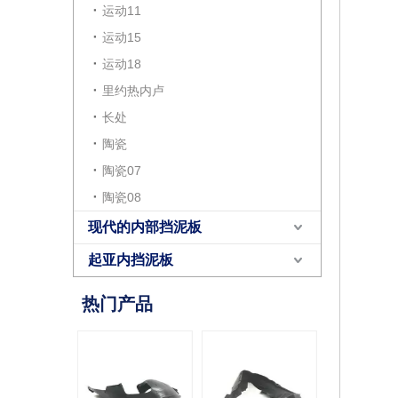
运动11
运动15
运动18
里约热内卢
长处
陶瓷
陶瓷07
陶瓷08
现代的内部挡泥板
起亚内挡泥板
热门产品