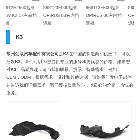
86812H2500起亚
868123F000起亚
868113F500起亚
8
NEW K2 17右前挡
OPIRUS 03右内挡
OPIRUS 06左内挡
O
泥板
泥板
泥板
泥
K3
常州劲取汽车配件有限公司
是
K3
在中国的制造商和供应商，可以
批发
K3
。我们可以为您提供专业的服务和更优惠的价格。如果您
对
K3
产品感兴趣，请与我们联系。提示：特殊需求，例如：
OEM，ODM，根据需求，设计和其他定制，请给我们发电子邮件
并告诉我们详细需求。我们遵循质量放心，以良心的价格，热忱的
服务。