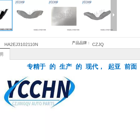
产品品牌：
HA2EJ3102110N
CZJQ
123F500起亚
明
RUS 06右内挡泥
专精于 的 生产 的 现代， 起亚 前面