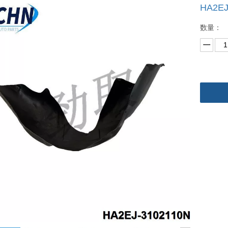
HA2E
数量：