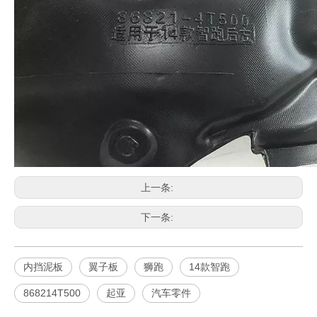
上一条:
下一条:
内挡泥板
翼子板
狮跑
14款智跑
868214T500
起亚
汽车零件