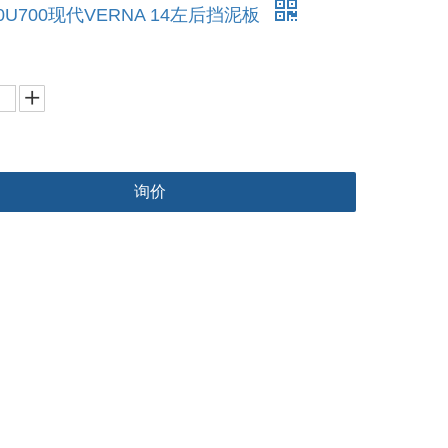
10U700现代VERNA 14左后挡泥板
询价