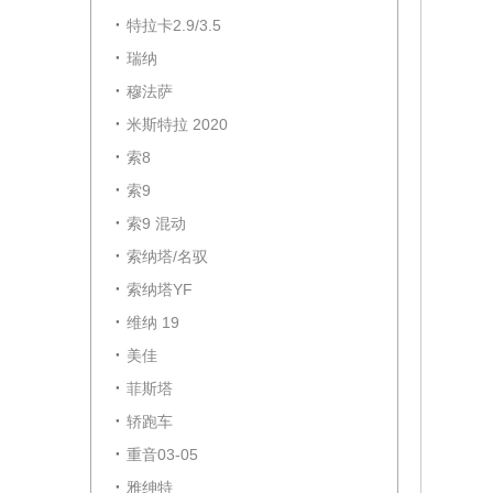
特拉卡2.9/3.5
瑞纳
穆法萨
米斯特拉 2020
索8
索9
索9 混动
索纳塔/名驭
索纳塔YF
维纳 19
美佳
菲斯塔
轿跑车
重音03-05
雅绅特