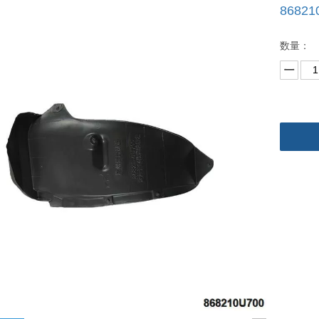
8682
数量：