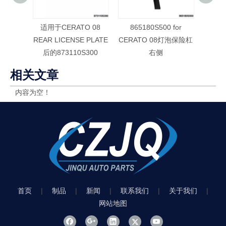
适用于CERATO 08
865180S500 for
Fo C
REAR LICENSE PLATE
CERATO 08灯泡保险杠
后的873110S300
右侧
相关文章
内容为空！
首页
|
制品
|
新闻
|
联系我们
|
关于我们
|
网站地图