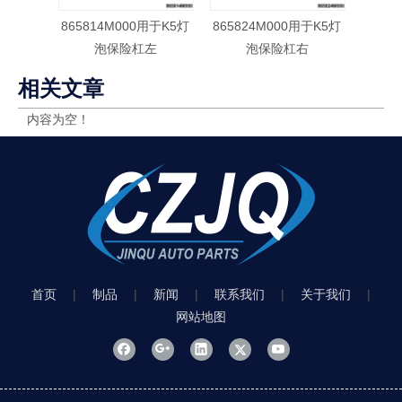
865814M000用于K5灯
865824M000用于K5灯
8651
泡保险杠左
泡保险杠右
相关文章
内容为空！
首页
|
制品
|
新闻
|
联系我们
|
关于我们
|
网站地图