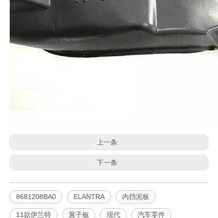
上一条:
下一条:
8681208BA0
ELANTRA
内挡泥板
11款伊兰特
翼子板
现代
汽车零件