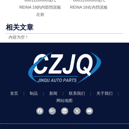
REINA 18的内部挡泥板
REINA 18右内挡泥板
REI
左前
相关文章
内容为空！
首页
|
制品
|
新闻
|
联系我们
|
关于我们
|
网站地图