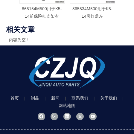
865154M500用于K5-
865534M500用于K5-
8655
14前保险杠支架右
14雾灯盖左
相关文章
内容为空！
首页
|
制品
|
新闻
|
联系我们
|
关于我们
|
网站地图