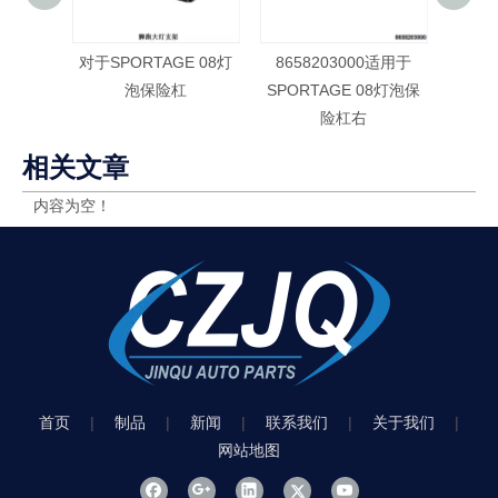
对于SPORTAGE 08灯
8658203000适用于
对于SP
泡保险杠
SPORTAGE 08灯泡保
险杠右
相关文章
内容为空！
首页
|
制品
|
新闻
|
联系我们
|
关于我们
|
网站地图