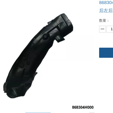
868304
后左
数量：