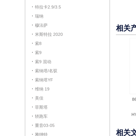
特拉卡2.9/3.5
瑞纳
穆法萨
相关
米斯特拉 2020
索8
索9
索9 混动
索纳塔/名驭
索纳塔YF
维纳 19
美佳
8
菲斯塔
H
轿跑车
重音03-05
相关
雅绅特