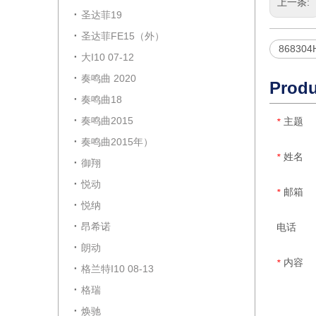
上一条:
圣达菲19
圣达菲FE15（外）
868304
大I10 07-12
奏鸣曲 2020
Produ
奏鸣曲18
奏鸣曲2015
主题
*
奏鸣曲2015年）
姓名
*
御翔
悦动
邮箱
*
悦纳
昂希诺
电话
朗动
内容
*
格兰特I10 08-13
格瑞
焕驰