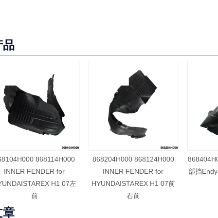
产品
68104H000 868114H000
868204H000 868124H000
868404H
INNER FENDER for
INNER FENDER for
部挡Endya
YUNDAISTAREX H1 07左
HYUNDAISTAREX H1 07前
前
右前
文章