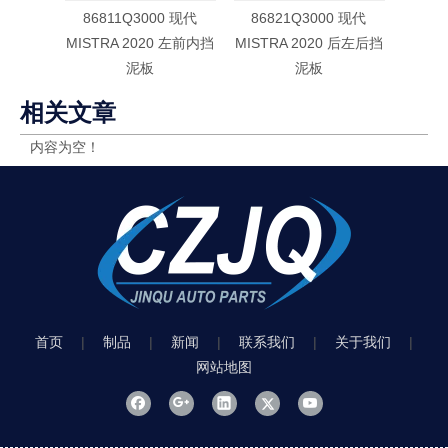
86811Q3000 现代
86821Q3000 现代
868
MISTRA 2020 左前内挡
MISTRA 2020 后左后挡
MIST
泥板
泥板
相关文章
内容为空！
首页
|
制品
|
新闻
|
联系我们
|
关于我们
|
网站地图