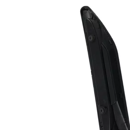
68123F500起亚
PIRUS 06右内挡泥