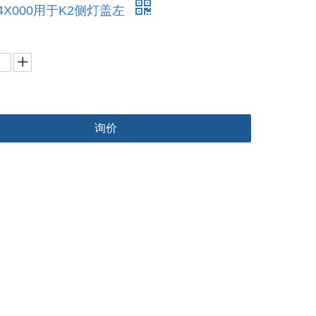
14X000用于K2侧灯盖左
询价