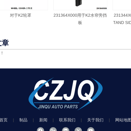
对于K2轮罩
231364X000用于K2水帘旁挡
231344X
板
TAND SI
文章
！
首页
|
制品
|
新闻
|
联系我们
|
关于我们
|
网站地