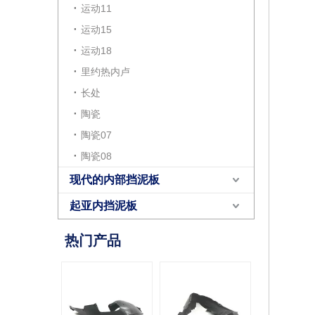
运动11
运动15
运动18
里约热内卢
长处
陶瓷
陶瓷07
陶瓷08
现代的内部挡泥板
起亚内挡泥板
热门产品