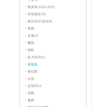
塞多纳 2015-2021
所有新闻 K5
新佳乐/07款佳乐
智跑
灵魂10
狮跑
瑞欧
皮卡托2011
福瑞迪
赛拉图
运动
运动2011
远舰
逸跑