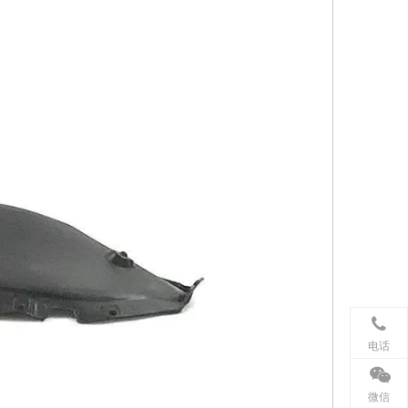
电话
微信