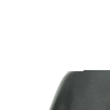
00起亚
6右内挡泥