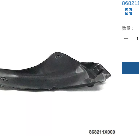
8682
数量：