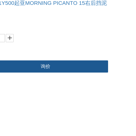
21Y500起亚MORNING PICANTO 15右后挡泥
询价