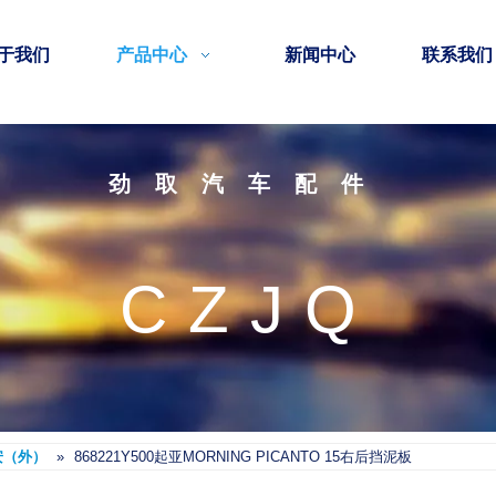
于我们
产品中心
新闻中心
联系我们
劲取汽车配件
CZJQ
安（外）
»
868221Y500起亚MORNING PICANTO 15右后挡泥板