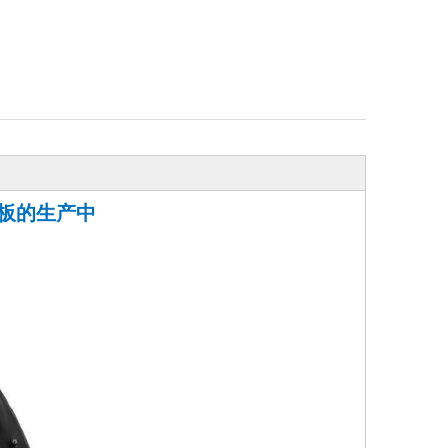
板的生产中