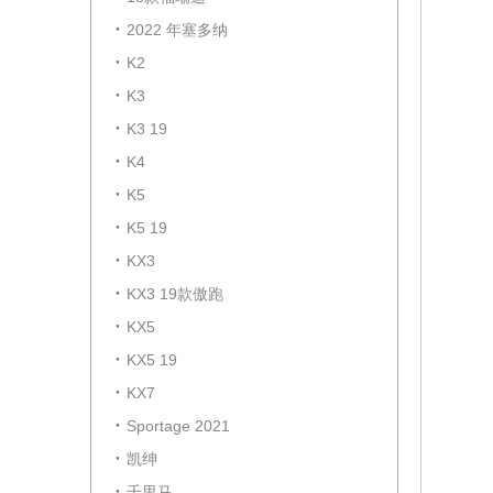
2022 年塞多纳
K2
K3
K3 19
K4
K5
K5 19
KX3
KX3 19款傲跑
KX5
KX5 19
KX7
Sportage 2021
凯绅
千里马