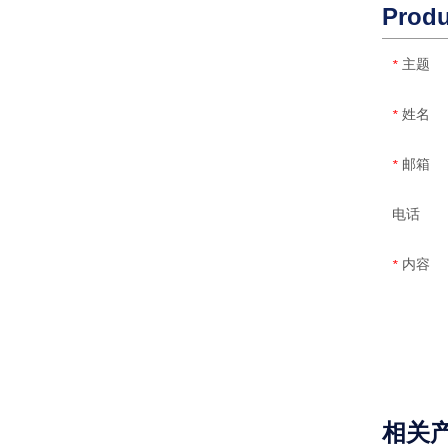
Produ
主题
*
姓名
*
邮箱
*
电话
内容
*
相关