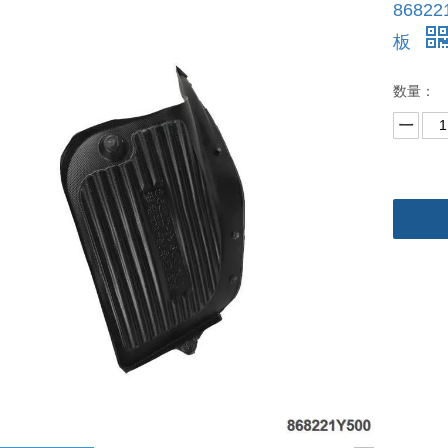
8682
板
数量：