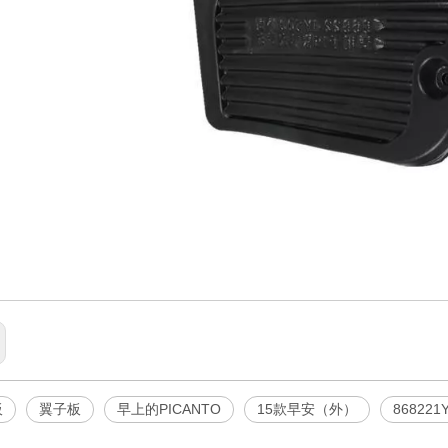
板
翼子板
早上的PICANTO
15款早安（外）
868221