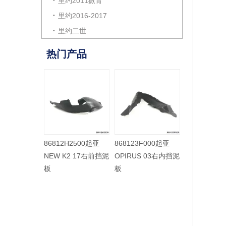
里约2011掀背
里约2016-2017
里约二世
热门产品
2H2500起亚
868123F000起亚
868113F500起亚
868123F
K2 17右前挡泥
OPIRUS 03右内挡泥
OPIRUS 06左内挡泥
OPIRUS 
板
板
板