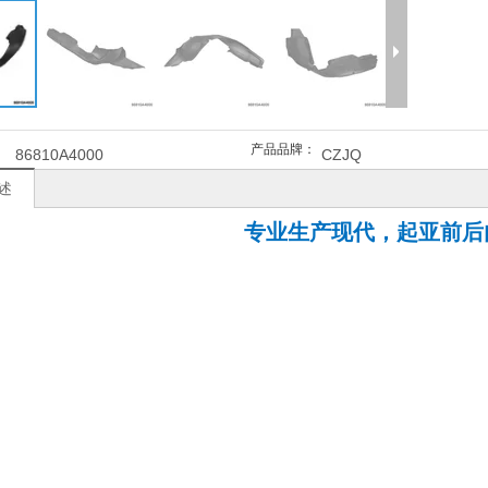
产品品牌：
86810A4000
CZJQ
述
专业生产现代，起亚前后