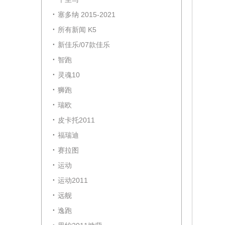
塞多纳 2015-2021
所有新闻 K5
新佳乐/07款佳乐
智跑
灵魂10
狮跑
瑞欧
皮卡托2011
福瑞迪
赛拉图
运动
运动2011
远舰
逸跑