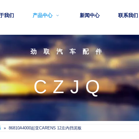
于我们
产品中心
新闻中心
联系我们
劲取汽车配件
CZJQ
乐
»
86810A4000起亚CARENS 12左内挡泥板