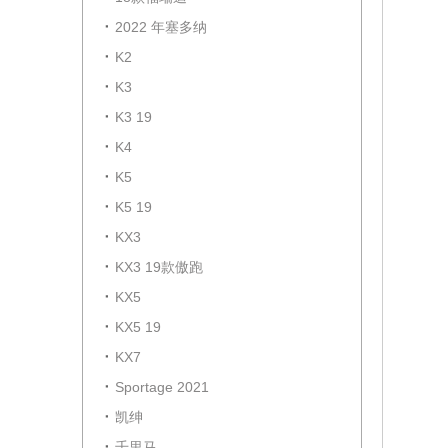
2022 年塞多纳
K2
K3
K3 19
K4
K5
K5 19
KX3
KX3 19款傲跑
KX5
KX5 19
KX7
Sportage 2021
凯绅
千里马