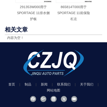
291353W000用于
865814T000用于
86
SPORTAGE 11排水侧
SPORTAGE 11前保险
SPO
护板
杠左
相关文章
内容为空！
首页
|
制品
|
新闻
|
联系我们
|
关于我们
|
网站地图